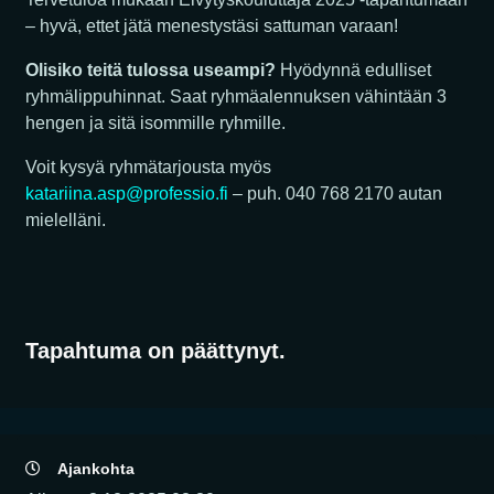
– hyvä, ettet jätä menestystäsi sattuman varaan!
Olisiko teitä tulossa useampi?
Hyödynnä edulliset
ryhmälippuhinnat. Saat ryhmäalennuksen vähintään 3
hengen ja sitä isommille ryhmille.
Voit kysyä ryhmätarjousta myös
katariina.asp@professio.fi
– puh. 040 768 2170 autan
mielelläni.
Tapahtuma on päättynyt.
Ajankohta